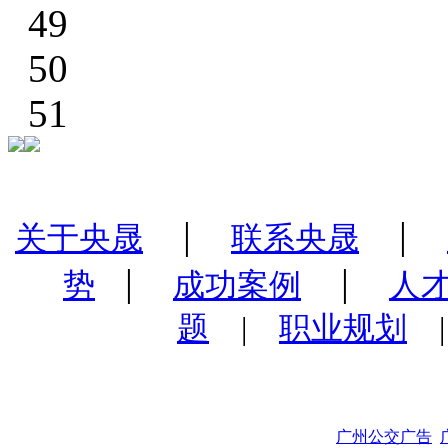
49
50
51
|
|
关于央晟
联系央晟
|
|
势
成功案例
人
题
|
职业规划
广州公交广告