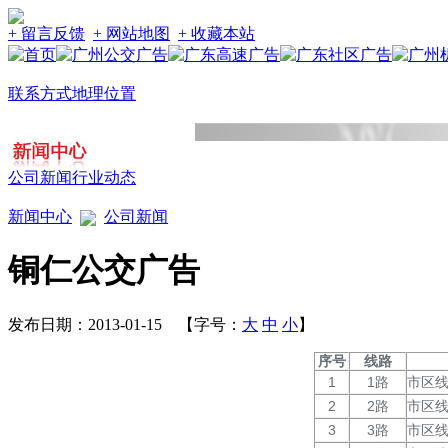
+ 留言反馈
+ 网站地图
+ 收藏本站
联系方式
地理位置
公司新闻
行业动态
新闻中心
公司新闻
铜仁公交广告
发布日期：2013-01-15 【字号：
大
中
小
】
序号
线路
1
1路
市区
2
2路
市区
3
3路
市区