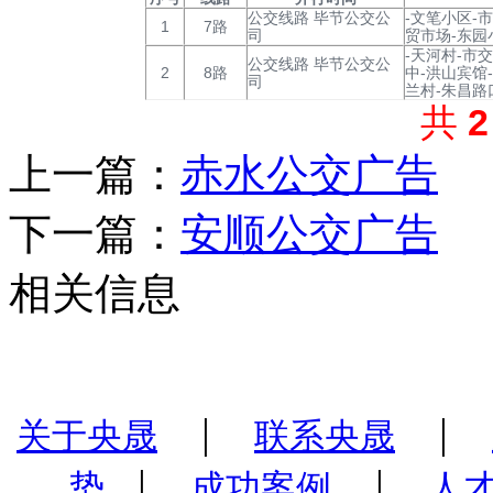
公交线路 毕节公交公
-文笔小区-
1
7路
司
贸市场-东园
-天河村-市
公交线路 毕节公交公
2
8路
中-洪山宾馆
司
兰村-朱昌路
共
上一篇：
赤水公交广告
下一篇：
安顺公交广告
相关信息
|
|
关于央晟
联系央晟
|
|
势
成功案例
人