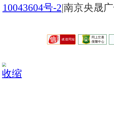
10043604号-2
|南京央晟
收缩