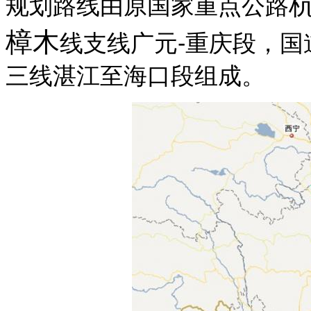
规划路线由原国家重点公路
樟木
线支线广元-重庆段，国
三线湛江至海口段组成。