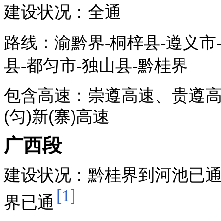
建设状况：全通
路线：渝黔界-
桐梓县
-遵义市
县
-都匀市-
独山县
-黔桂界
包含高速：崇遵高速、贵遵
(匀)新(寨)高速
广西段
建设状况：黔桂界到
河池
已
[1]
界已通