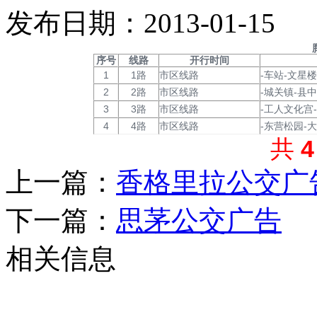
发布日期：2013-01-15
序号
线路
开行时间
1
1路
市区线路
-车站-文星
2
2路
市区线路
-城关镇-县
3
3路
市区线路
-工人文化宫
4
4路
市区线路
-东营松园-大
共
上一篇：
香格里拉公交广
下一篇：
思茅公交广告
相关信息