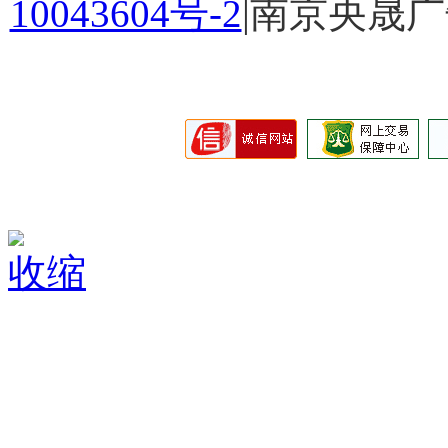
10043604号-2
|南京央晟
收缩