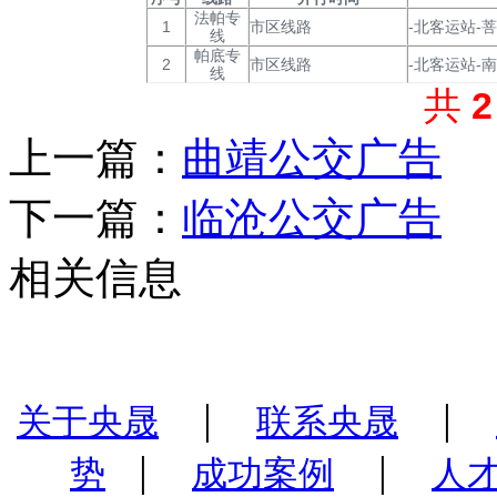
法帕专
1
市区线路
-北客运站-
线
帕底专
2
市区线路
-北客运站-
线
共
上一篇：
曲靖公交广告
下一篇：
临沧公交广告
相关信息
|
|
关于央晟
联系央晟
|
|
势
成功案例
人