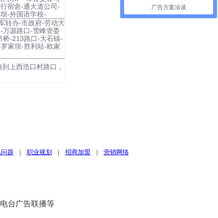
行宿舍-通大道公司-
广告方案洽谈
坝-外国语学校-
-军转办-市政府-劳动大
-万源路口-雪峰管委
桥-213路口-大石镇-
-罗家坝-胜利站-欧家
路到上西浩口村路口，
见问题
|
职业规划
|
招商加盟
|
营销网络
、电台广告联播等