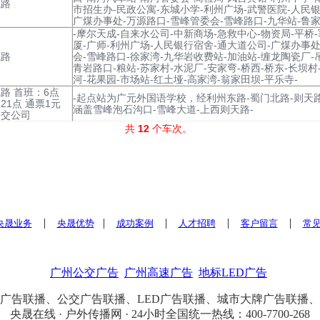
线路
市招生办-民政公寓-东城小学-利州广场-武警医院-人民银
广煤办事处-万源路口-雪峰管委会-雪峰路口-九华站-鲁家
-摩尔天成-自来水公司-中新商场-急救中心-物资局-平桥
厦-广师-利州广场-人民银行宿舍-通大道公司-广煤办事处
线路
会-雪峰路口-徐家湾-九华岩收费站-加油站-缠龙陶瓷厂-吊
青岩路口-粮站-苏家村-水泥厂-安家弯-桥西-桥东-长坝村
河-花果园-市场站-红土垭-高家湾-翁家田坝-平乐寺-
路 首班：6点
-起点站为广元外国语学校，经利州东路-蜀门北路-则天
21点 通票1元
涵盖雪峰泡石沟口-雪峰大道-上西则天路-
公交公司
共
12
个车次。
|
|
|
|
|
央晟业务
央晟优势
成功案例
人才招聘
客户留言
常
广州公交广告
广州高速广告
地标LED广告
广告联播、公交广告联播、LED广告联播、城市大牌广告联播
央晟在线 · 户外传播网 · 24小时全国统一热线：400-7700-268