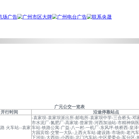
广元
公交一览表
开行时间
沿途停靠站点
-袁家坝-袁家坝派出所-邮电所-袁家坝中学-三合桥头-邓
市水泥厂-氮肥厂-高家坡-曾家营-河西加油站-市精神病医
路 火车站--袁家
车站-铁路公寓-广益-八一村-一机厂-东风坪-铁桥西-皇泽
方园宾馆-交警一大队-上西火车站-建设路-市场街-老汽车
下河街-大西街-小西街-北门汽车站-中区爱委会-军分区-