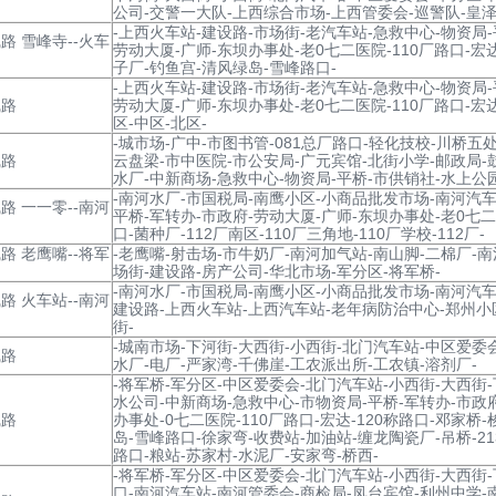
公司-交警一大队-上西综合市场-上西管委会-巡警队-皇泽
-上西火车站-建设路-市场街-老汽车站-急救中心-物资局-
路 雪峰寺--火车
劳动大厦-广师-东坝办事处-老0七二医院-110厂路口-宏达
子厂-钓鱼宫-清风绿岛-雪峰路口-
-上西火车站-建设路-市场街-老汽车站-急救中心-物资局-
线路
劳动大厦-广师-东坝办事处-老0七二医院-110厂路口-宏达
区-中区-北区-
-城市场-广中-市图书管-081总厂路口-轻化技校-川桥五
线路
云盘梁-市中医院-市公安局-广元宾馆-北街小学-邮政局-
水厂-中新商场-急救中心-物资局-平桥-市供销社-水上公
-南河水厂-市国税局-南鹰小区-小商品批发市场-南河汽车
路 一一零--南河
平桥-军转办-市政府-劳动大厦-广师-东坝办事处-老0七二
口-菌种厂-112厂南区-110厂三角地-110厂学校-112厂-
路 老鹰嘴--将军
-老鹰嘴-射击场-市牛奶厂-南河加气站-南山脚-二棉厂-
场街-建设路-房产公司-华北市场-军分区-将军桥-
-南河水厂-市国税局-南鹰小区-小商品批发市场-南河汽车
路 火车站--南河
建设路-上西火车站-上西汽车站-老年病防治中心-郑州小
街-
-城南市场-下河街-大西街-小西街-北门汽车站-中区爱委
线路
水厂-电厂-严家湾-千佛崖-工农派出所-工农镇-溶剂厂-
-将军桥-军分区-中区爱委会-北门汽车站-小西街-大西街
水公司-中新商场-急救中心-市物资局-平桥-军转办-市政
线路
办事处-0七二医院-110厂路口-宏达-120称路口-邓家桥
岛-雪峰路口-徐家弯-收费站-加油站-缠龙陶瓷厂-吊桥-2
路口-粮站-苏家村-水泥厂-安家弯-桥西-
-将军桥-军分区-中区爱委会-北门汽车站-小西街-大西街
口-南河汽车站-南河管委会-商检局-凤台宾馆-利州中学-