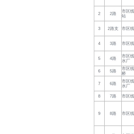
市区线
2
2路
站
3
2路支
市区
4
3路
市区
市区线
5
4路
水厂
市区线
6
5路
桥
市区线
7
6路
水厂
8
7路
市区
9
8路
市区