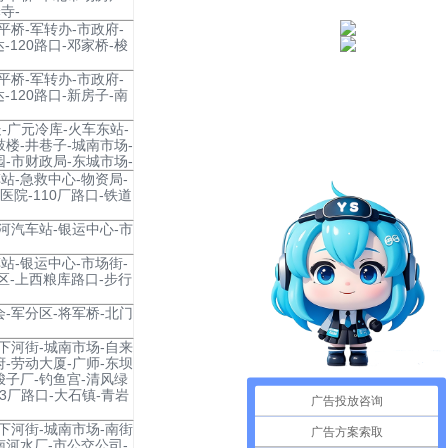
寺-
平桥-军转办-市政府-
-120路口-邓家桥-梭
平桥-军转办-市政府-
-120路口-新房子-南
处-广元冷库-火车东站-
鼓楼-井巷子-城南市场-
园-市财政局-东城市场-
站-急救中心-物资局-
医院-110厂路口-铁道
南河汽车站-银运中心-市
站-银运中心-市场街-
区-上西粮库路口-步行
会-军分区-将军桥-北门
-下河街-城南市场-自来
府-劳动大厦-广师-东坝
-梭子厂-钓鱼宫-清风绿
13厂路口-大石镇-青岩
广告投放咨询
-下河街-城南市场-南街
广告方案索取
南河水厂-市公交公司-