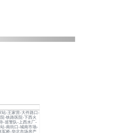
家站-王家营-大件路口-
院-铁路医院-下西火
寺-巡警队-上西水厂-
站-南街口-城南市场-
将军桥-华北市场房产