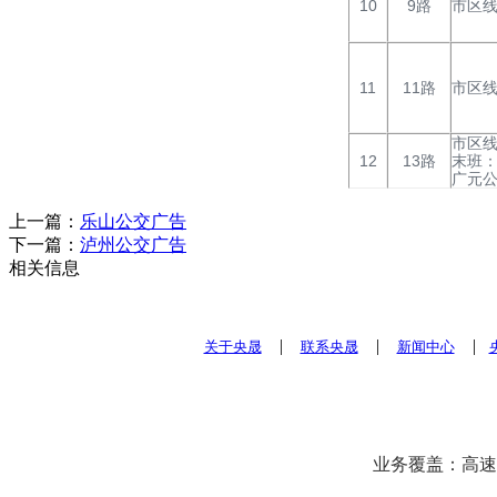
10
9路
市区
11
11路
市区
市区线
12
13路
末班：
广元
上一篇：
乐山公交广告
下一篇：
泸州公交广告
相关信息
|
|
|
关于央晟
联系央晟
新闻中心
业务覆盖：高速