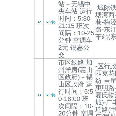
站－无锡中
-城际
央车站 运行
塘湾西
时间：5:30-
巷-梅
32
612路
21:15 班次
路-东汀
间隔：10-25
车站(东
分钟 空调车
2元 锡惠公
交
市区线路 加
-区行
州洋房(惠山
匹克花
区政府)－锡
纺-吉
山区政府 运
惠明路
行时间：5:5
夏氏物
33
617路
0-18:00 班
城)-广
次间隔：10-
瑞路(
20分钟 空调