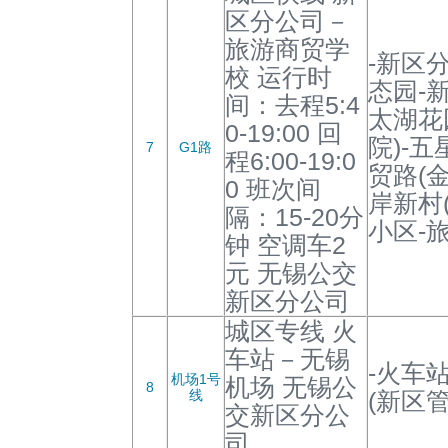
区分公司－
旅游商贸学
-新区
校 运行时
态园-
间：去程5:4
太湖花
0-19:00 回
院)-五
7
G1路
程6:00-19:0
贸路(
0 班次间
岸新村
隔：15-20分
小区-
钟 空调车2
元 无锡公交
新区分公司
城区专线 火
车站－无锡
-火车站
机场1号
机场 无锡公
8
线
(新区管
交新区分公
司