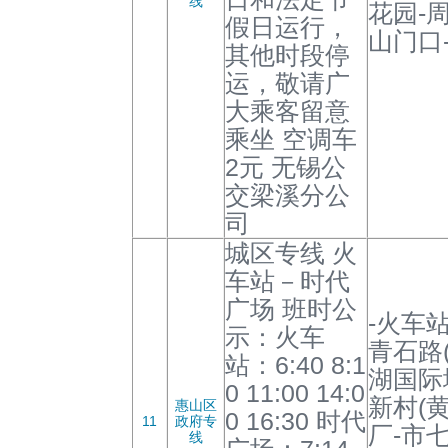
线
花园-
假日运行，
山门口
其他时段停
运，敬请广
大乘客留意
乘坐 空调车
2元 无锡公
交梁溪分公
司
城区专线 火
车站－时代
广场 班时公
-火车站
示：火车
青石路
站：6:40 8:1
湖国际
0 11:00 14:0
新村(
惠山区
0 16:30 时代
11
政府专
厂-市
线