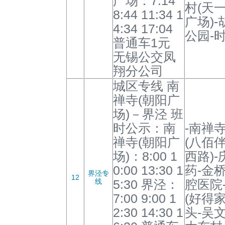
广场：7:14
村(天
8:44 11:34 1
广场)
4:34 17:04
公园-
普通车1元
无锡公交凤
翔分公司
城区专线 南
禅寺(朝阳广
场)－界泾 班
时公示：南
-南禅寺
禅寺(朝阳广
(八佰
场)：8:00 1
西路)
0:00 13:30 1
药-金
界泾专
12
线
5:30 界泾：
腔医院
7:00 9:00 1
(好得
2:30 14:30 1
头-吴