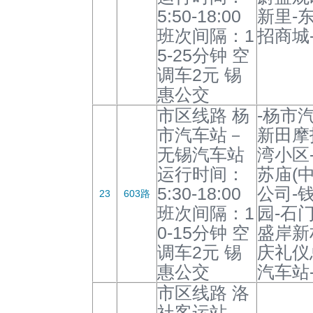
5:50-18:00
新里-
班次间隔：1
招商城
5-25分钟 空
调车2元 锡
惠公交
市区线路 杨
-杨市汽
市汽车站－
新田摩
无锡汽车站
湾小区
运行时间：
苏庙(
5:30-18:00
公司-
23
603路
班次间隔：1
园-石门
0-15分钟 空
盛岸新
调车2元 锡
庆礼仪
惠公交
汽车站
市区线路 洛
社客运站－