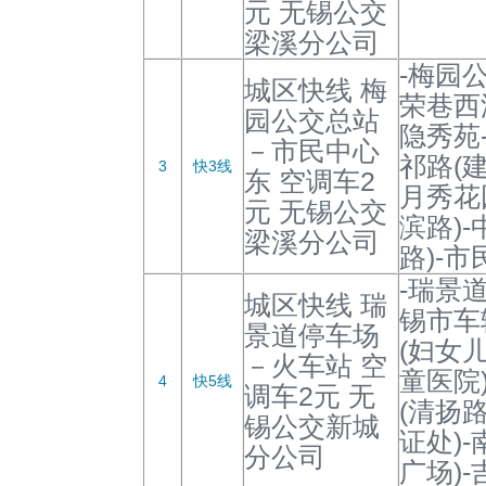
元 无锡公交
梁溪分公司
-梅园公
城区快线 梅
荣巷西
园公交总站
隐秀苑
－市民中心
祁路(建
3
快3线
东 空调车2
月秀花
元 无锡公交
滨路)-
梁溪分公司
路)-
-瑞景
城区快线 瑞
锡市车
景道停车场
(妇女
－火车站 空
童医院
4
快5线
调车2元 无
(清扬路
锡公交新城
证处)-
分公司
广场)-