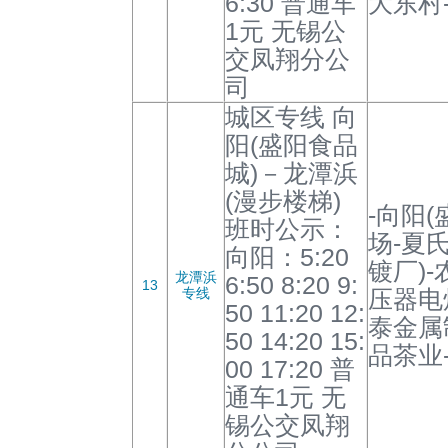
6:30 普通车
大东村
1元 无锡公
交凤翔分公
司
城区专线 向
阳(盛阳食品
城)－龙潭浜
(漫步楼梯)
-向阳
班时公示：
场-夏
向阳：5:20
镀厂)-
龙潭浜
6:50 8:20 9:
13
专线
压器电
50 11:20 12:
泰金属
50 14:20 15:
品茶业
00 17:20 普
通车1元 无
锡公交凤翔