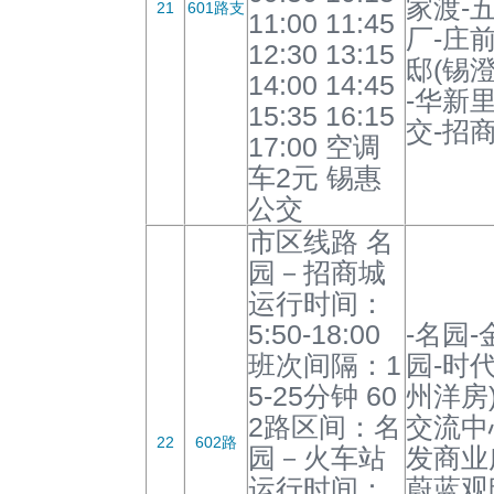
家渡-
21
601路支
11:00 11:45
厂-庄
12:30 13:15
邸(锡
14:00 14:45
-华新
15:35 16:15
交-招商
17:00 空调
车2元 锡惠
公交
市区线路 名
园－招商城
运行时间：
5:50-18:00
-名园
班次间隔：1
园-时
5-25分钟 60
州洋房
2路区间：名
交流中
22
602路
园－火车站
发商业
运行时间：
蔚蓝观邸