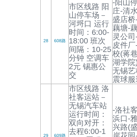
-阳山
市区线路 阳
庄-清
山停车场－
盛店桥
河埒口 运行
藕塘-
时间：6:00-
灵公司
18:00 班次
28
608路
皮件厂
间隔：10-25
校(蒋巷
分钟 空调车
湖学院)
2元 锡惠公
无锡艺
交
震球服
市区线路 洛
社客运站－
无锡汽车站
-洛社客
运行时间：
浜口-
双向对开：
兴路(
去程6:00-1
岸花园
29
609路