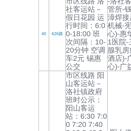
市区线路 洛
-洛社
社客运站－
管所-钱
假日花园 运
漳焊接
行时间：6:0
机械-
0-18:00 班
心)-惠
40
626路
次间隔：10-
1医院-
20分钟 空调
腺乳房
车2元 锡惠
酒店)
公交
心)-
市区线路 阳
山客运站－
洛社镇政府
班时公示：
阳山客运
站：6:30 7:0
0 7:20 7:40