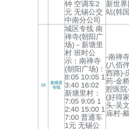
钟 空调车2
新世界
元 无锡公交
站(韩国
中南分公司
城区专线 南
禅寺(朝阳广
场)－新塘里
村 班时公
-南禅寺
示：南禅寺
(八佰
(朝阳广场)：
西路)
8:05 10:05 1
药-金
新塘里
3:40 16:02
18
专线
腔医院
新塘里村：
(好得
7:05 9:05 1
头-吴
2:40 15:00 1
庙村-
7:00 普通车
1元 无锡公