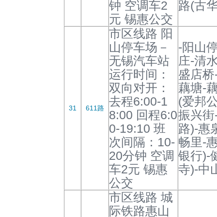
钟 空调车2
路(古华
元 锡惠公交
市区线路 阳
山停车场－
-阳山
无锡汽车站
庄-清
运行时间：
盛店桥
双向对开：
藕塘-
去程6:00-1
(爱邦公
31
611路
8:00 回程6:0
振兴街
0-19:10 班
路)-惠
次间隔：10-
畅里-
20分钟 空调
银行)
车2元 锡惠
寺)-中
公交
市区线路 城
际铁路惠山