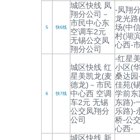
城区快线 凤
-凤翔
翔分公司－
龙光路
市民中心东
场(中
5
快6线
空调车2元
村(湖滨
无锡公交凤
心西-
翔分公司
-红星
城区快线 红
小区(华
星美凯龙(麦
桑达园
德龙)－市民
佳苑(
中心西 空调
学前东
6
快7线
车2元 无锡
东路)-
公交凤翔分
乐路)
公司
桥-公
心西-
城区快线 新