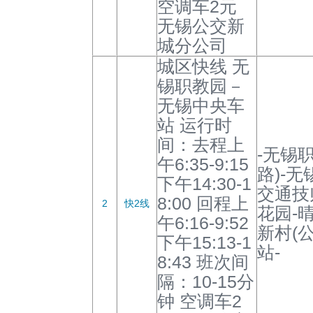
空调车2元
无锡公交新
城分公司
城区快线 无
锡职教园－
无锡中央车
站 运行时
间：去程上
-无锡
午6:35-9:15
路)-
下午14:30-1
交通技
8:00 回程上
2
快2线
花园-
午6:16-9:52
新村(
下午15:13-1
站-
8:43 班次间
隔：10-15分
钟 空调车2