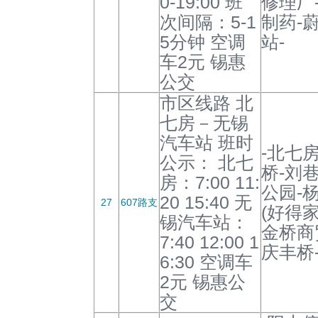
0-19:00 班
修理厂
次间隔：5-1
制药-
5分钟 空调
站-
车2元 锡惠
公交
市区线路 北
七房－无锡
汽车站 班时
-北七房
公示： 北七
桥-刘
房：7:00 11:
公园-
20 15:40 无
27
607路支
(好得
锡汽车站：
金桥商
7:40 12:00 1
庆丰桥
6:30 空调车
2元 锡惠公
交