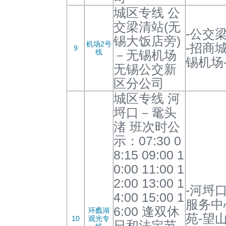
城区专线 公
交梁清站(无
-公交
锡大饭店旁)
机场2号
-招商城
9
线
－无锡机场
锡机场
无锡公交新
区分公司
城区专线 河
埒口－鼋头
渚 班次时公
示：07:30 0
8:15 09:00 1
0:00 11:00 1
2:00 13:00 1
-河埒
4:00 15:00 1
服务中
6:00 逢双休
环蠡湖
苑-望
10
观光专
日和法定节