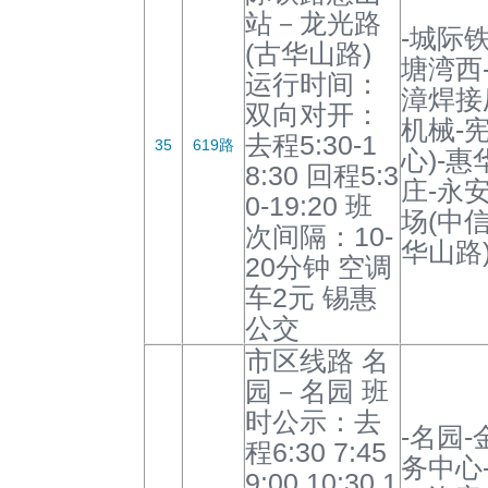
站－龙光路
-城际
(古华山路)
塘湾西
运行时间：
漳焊接
双向对开：
机械-
去程5:30-1
35
619路
心)-惠
8:30 回程5:3
庄-永
0-19:20 班
场(中信
次间隔：10-
华山路)
20分钟 空调
车2元 锡惠
公交
市区线路 名
园－名园 班
时公示：去
-名园
程6:30 7:45
务中心
9:00 10:30 1