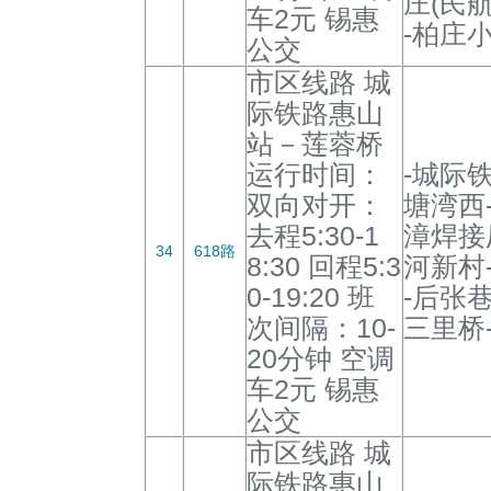
庄(民
车2元 锡惠
-柏庄
公交
市区线路 城
际铁路惠山
站－莲蓉桥
运行时间：
-城际
双向对开：
塘湾西
去程5:30-1
漳焊接
34
618路
8:30 回程5:3
河新村
0-19:20 班
-后张
次间隔：10-
三里桥
20分钟 空调
车2元 锡惠
公交
市区线路 城
际铁路惠山