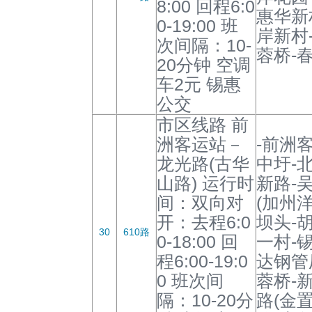
8:00 回程6:0
惠华新
0-19:00 班
岸新村
次间隔：10-
蓉桥-
20分钟 空调
车2元 锡惠
公交
市区线路 前
洲客运站－
-前洲
龙光路(古华
中圩-
山路) 运行时
新路-
间：双向对
(加州
开：去程6:0
坝头-
30
610路
0-18:00 回
一村-
程6:00-19:0
达钢管厂
0 班次间
蓉桥-
隔：10-20分
路(金