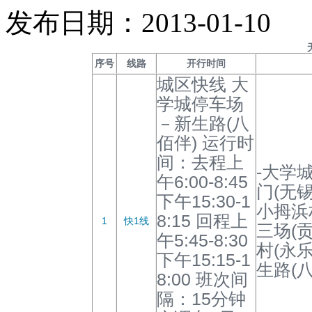
发布日期：2013-01-10
序号
线路
开行时间
城区快线 大
学城停车场
－新生路(八
佰伴) 运行时
间：去程上
-大学
午6:00-8:45
门(无
下午15:30-1
小拇浜
8:15 回程上
1
快1线
三场(
午5:45-8:30
村(永乐
下午15:15-1
生路(八
8:00 班次间
隔：15分钟