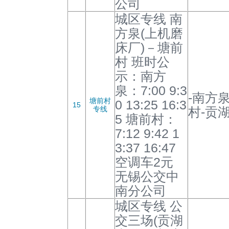
公司
城区专线 南
方泉(上机磨
床厂)－塘前
村 班时公
示：南方
泉：7:00 9:3
-南方
塘前村
0 13:25 16:3
15
专线
村-贡湖
5 塘前村：
7:12 9:42 1
3:37 16:47
空调车2元
无锡公交中
南分公司
城区专线 公
交三场(贡湖