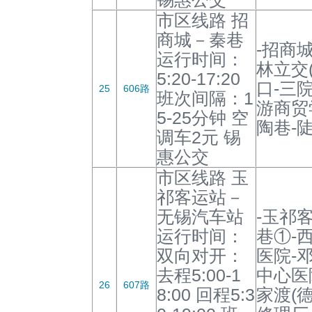
市区线路 招
商城－秦巷
-招商
运行时间：
林立交(
5:20-17:20
口-三院
25
606路
班次间隔：1
游商贸
5-25分钟 空
陶巷-陡
调车2元 锡
惠公交
市区线路 玉
祁客运站－
无锡汽车站
-玉祁
运行时间：
巷①-
双向对开：
医院-邓
去程5:00-1
中心医
26
607路
8:00 回程5:3
家渡(