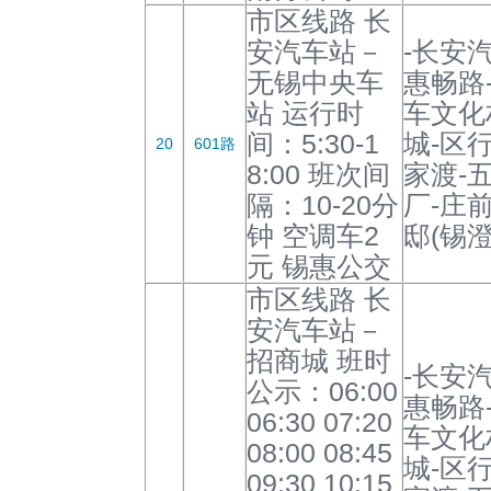
市区线路 长
安汽车站－
-长安
无锡中央车
惠畅路
站 运行时
车文化
间：5:30-1
城-区
20
601路
8:00 班次间
家渡-
隔：10-20分
厂-庄
钟 空调车2
邸(锡
元 锡惠公交
市区线路 长
安汽车站－
招商城 班时
-长安
公示：06:00
惠畅路
06:30 07:20
车文化
08:00 08:45
城-区
09:30 10:15