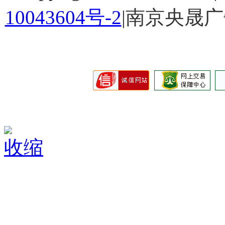
10043604号-2
|南京央晟
收缩