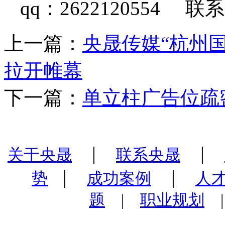
qq：2622120554 联系
上一篇：
央晟传媒“杭州
拉开帷幕
下一篇：
单立柱广告位疏
|
|
关于央晟
联系央晟
|
|
势
成功案例
人
题
|
职业规划