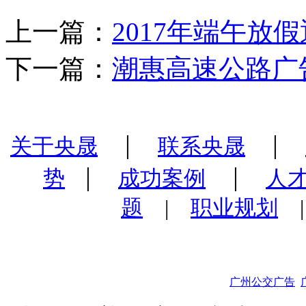
上一篇：
2017年端午放
下一篇：
潮惠高速公路广
|
|
关于央晟
联系央晟
|
|
势
成功案例
人
题
|
职业规划
广州公交广告