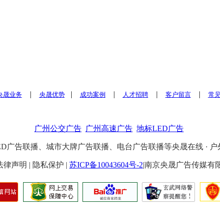
|
|
|
|
|
央晟业务
央晟优势
成功案例
人才招聘
客户留言
常
广州公交广告
广州高速广告
地标LED广告
告联播、城市大牌广告联播、电台广告联播等央晟在线 · 户外传播网 ·
4 | 法律声明 | 隐私保护 |
苏ICP备10043604号-2
|南京央晟广告传媒有