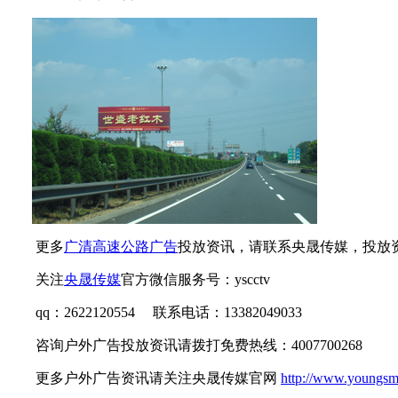
更多
广清
高速公路
广告
投放资讯，
请联系央晟传媒，
投放
关注
央晟传媒
官方微信服务号：
yscctv
qq：2622120554 联系电话：13382049033
咨询户外广告投放资讯
请拨打免费热线：
4007700268
更多户外广告资讯请关注央晟传媒官网
http://www.youngsm