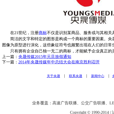
在21世纪，注册
商标
不仅是识别某商品、服务或与其相关
简洁的文字和特定的图形是构成一个商标的重要因素。央
图像为原型进行演化，这些象征符号也频繁出现在人们的日常
只有拥有企业自己独一无二的商标，才能赋予企业真正
上一篇：
央晟传媒2015年元旦放假通知
下一篇：
2014年央晟传媒年中总结大会在南京胜利召开
|
|
|
关于央晟
联系央晟
新闻中心
业务覆盖：高速广告联播、公交广告联播、LED广
Copyright © 1990-201