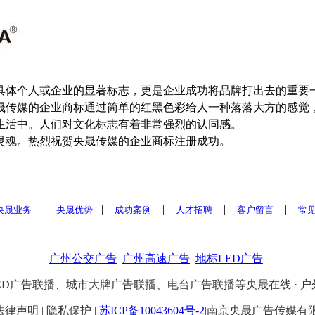
具体个人或企业的显著标志，更是企业成功将品牌打出去的重要
晟传媒的企业商标通过简单的红黑色彩给人一种落落大方的感觉
生活中。人们对文化标志有着非常强烈的认同感。
的灵魂。热烈祝贺央晟传媒的企业商标注册成功。
|
|
|
|
|
央晟业务
央晟优势
成功案例
人才招聘
客户留言
常
广州公交广告
广州高速广告
地标LED广告
告联播、城市大牌广告联播、电台广告联播等央晟在线 · 户外传播网 ·
4 | 法律声明 | 隐私保护 |
苏ICP备10043604号-2
|南京央晟广告传媒有